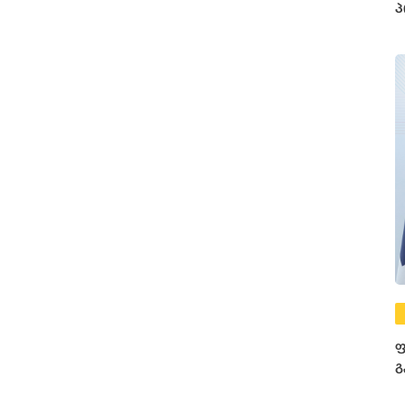
პ
ფ
გ