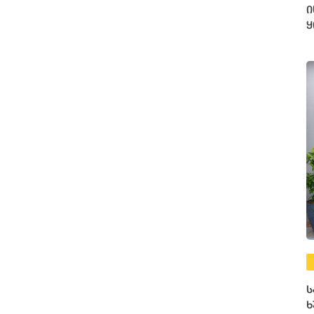
ი
ყ
ღ
ს
ხ