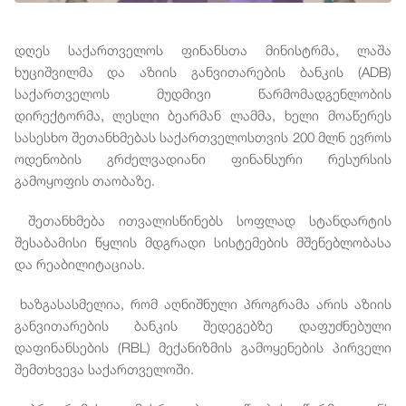
დღეს
საქართველოს
ფინანსთა
მინისტრმა
,
ლაშა
ხუციშვილმა
და
აზიის
განვითარების
ბანკის
(ADB)
საქართველოს
მუდმივი
წარმომადგენლობის
დირექტორმა
,
ლესლი
ბეარმან
ლამმა
,
ხელი
მოაწერეს
სასესხო
შეთანხმებას
საქართველოსთვის
200
მლნ
ევროს
ოდენობის
გრძელვადიანი
ფინანსური
რესურსის
გამოყოფის
თაობაზე
.
შეთანხმება
ითვალისწინებს
სოფლად
სტანდარტის
შესაბამისი
წყლის
მდგრადი
სისტემების
მშენებლობასა
და
რეაბილიტაციას
.
ხაზგასასმელია
,
რომ
აღნიშნული
პროგრამა
არის
აზიის
განვითარების
ბანკის
შედეგებზე
დაფუძნებული
დაფინანსების
(RBL)
მექანიზმის
გამოყენების
პირველი
შემთხვევა
საქართველოში
.