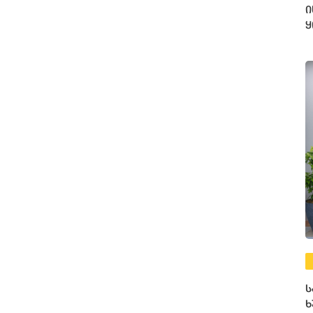
ი
ყ
ღ
ს
ხ