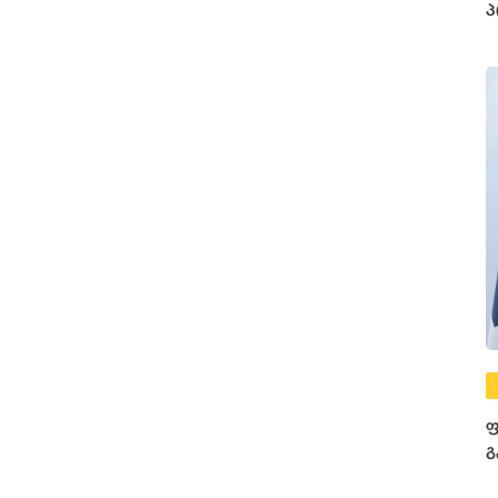
პ
ფ
გ