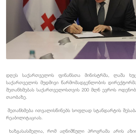
დღეს
საქართველოს
ფინანსთა
მინისტრმა
,
ლაშა
ხუ
საქართველოს
მუდმივი
წარმომადგენლობის
დირექტორმ
შეთანხმებას
საქართველოსთვის
200
მლნ
ევროს
ოდენობ
თაობაზე
.
შეთანხმება
ითვალისწინებს
სოფლად
სტანდარტის
შესაბ
რეაბილიტაციას
.
ხაზგასასმელია
,
რომ
აღნიშნული
პროგრამა
არის
აზი