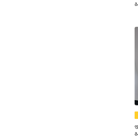
გ
ფ
გ