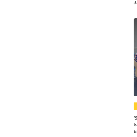
კ
ფ
ს
ხ