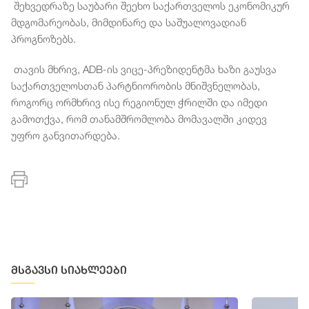
შეხვედრაზე
საუბარი
შეეხო
საქართველოს
ეკონომიკურ
მდგომარეობას
,
მიმდინარე
და
საშუალოვადიან
პროგნოზებს
.
თავის
მხრივ
, ADB-
ის
ვიცე
-
პრეზიდენტმა
ხაზი
გაუსვა
საქართველოსთან
პარტნიორობის
მნიშვნელობას
,
როგორც
ორმხრივ
ისე
რეგიონულ
ჭრილში
და
იმედი
გამოთქვა
,
რომ
თანამშრომლობა
მომავალში
კიდევ
უფრო
განვითარდება
.
მსგავსი სიახლეები