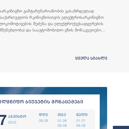
მილიონი აშშ დოლარის ოდენობის ფინანსური
რესურსი გამოუყო
სარკინიგზო გამტარუნარიანობის გასაზრდელად
(საქართველოს რკინიგზისთვის ელექტროსარკინიგზო
ლოკომოტივების შეძენა და ელექტროქვესადგურების
მშენებლობა) და საავტომობილო გზის მონაკვეთების
(ბადიაური-ჩალაუბანი-ბაკურციხე და გურჯაანი-
თელავი) მშენებლობისთვის, მსოფლიო ბანკის ჯგუფი
საქართველოს ფინანსურ რესურსს გამოუყოფს.
ყველა სიახლე
ელმწიფო ბიუჯეტის მონაცემები
7
დღე
თვე
წელი
აგვისტო
06.08
01.08
01.01
2026
06.08
06.08