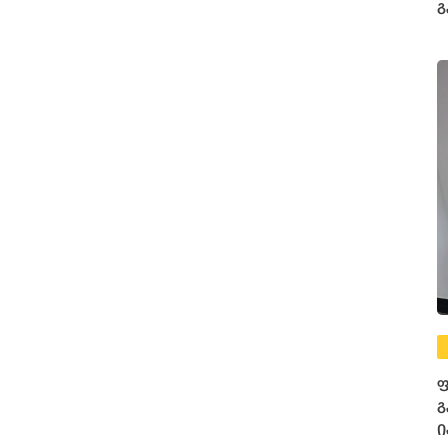
გ
მ
ფ
გ
ი