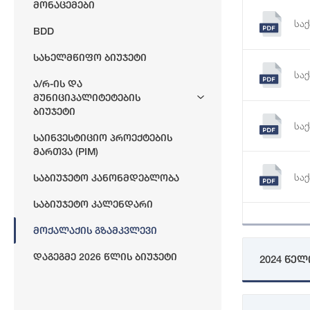
Მონაცემები
სა
BDD
Სახელმწიფო Ბიუჯეტი
სა
Ა/რ-Ის Და
Მუნიციპალიტეტების
Ბიუჯეტი
სა
Საინვესტიციო Პროექტების
Მართვა (PIM)
სა
Საბიუჯეტო Კანონმდებლობა
Საბიუჯეტო Კალენდარი
სა
Მოქალაქის Გზამკვლევი
Დაგეგმე 2026 Წლის Ბიუჯეტი
2024 წელ
სა
გზ