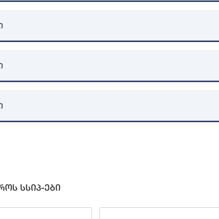
ი
ი
ი
როს სსიპ-ები