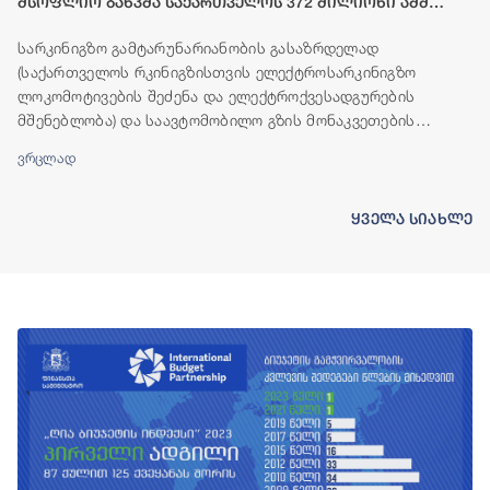
მსოფლიო ბანკმა საქართველოს 372 მილიონი აშშ
დოლარის ოდენობის ფინანსური რესურსი გამოუყო
სარკინიგზო გამტარუნარიანობის გასაზრდელად
(საქართველოს რკინიგზისთვის ელექტროსარკინიგზო
ლოკომოტივების შეძენა და ელექტროქვესადგურების
მშენებლობა) და საავტომობილო გზის მონაკვეთების
(ბადიაური-ჩალაუბანი-ბაკურციხე და გურჯაანი-თელავი)
ვრცლად
მშენებლობისთვის, მსოფლიო ბანკის ჯგუფი საქართველოს
ფინანსურ რესურსს გამოუყოფს.
ყველა სიახლე