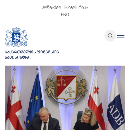
კონტაქტი
საიტის რუკა
ENG
საქართველოს ფინანსთა
სამინისტრო