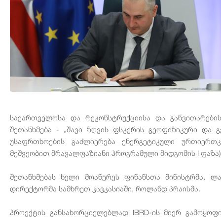
საქართველოსა და რეკონსტრუქციისა და განვითარები
შეთანხმება - „შავი ზღვის ფსკერის გეოფიზიკური და 
უსაფრთხოების გაძლიერება ენერგეტიკული ურთიერთკ
მეშვეობით მრავალფაზიანი პროგრამული მიდგომის I ფაზა)
შეთანხმებას ხელი მოაწერეს ფინანსთა მინისტრმა, ლ
დირექტორმა სამხრეთ კავკასიაში, როლანდ პრაისმა.
პროექტის განსახორციელებლად IBRD-ის მიერ გამოყოფი