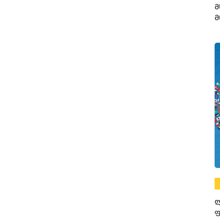
მ
მ
ლ
ფ