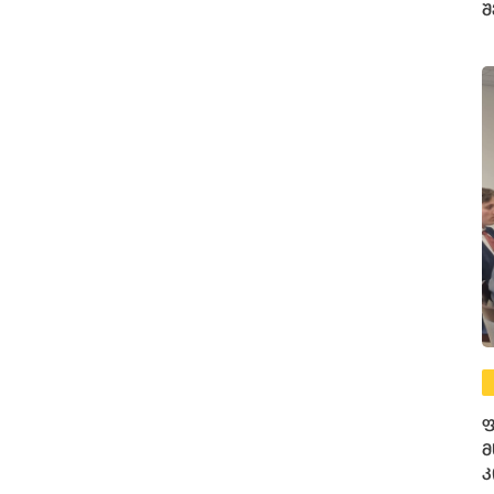
შ
ფ
მ
კ