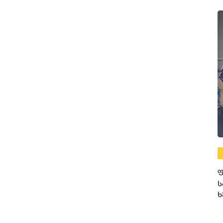
ფ
ს
ხ