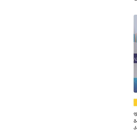
3
ფ
ფ
გ
კ