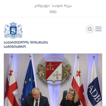
კონტაქტი
საიტის რუკა
ENG
საქართველოს ფინანსთა
სამინისტრო