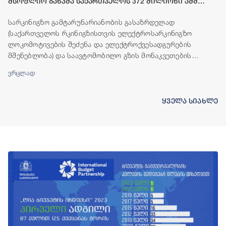
მსოფლიო ბანკმა საქართველოს 372 მილიონი აშშ
დოლარის ოდენობის ფინანსური რესურსი გამოუყო
სარკინიგზო გამტარუნარიანობის გასაზრდელად
(საქართველოს რკინიგზისთვის ელექტროსარკინიგზო
ლოკომოტივების შეძენა და ელექტროქვესადგურების
მშენებლობა) და საავტომობილო გზის მონაკვეთების
(ბადიაური-ჩალაუბანი-ბაკურციხე და გურჯაანი-თელავი)
ვრცლად
მშენებლობისთვის, მსოფლიო ბანკის ჯგუფი საქართველოს
ფინანსურ რესურსს გამოუყოფს.
ყველა სიახლე