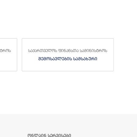
საქა
სტროს
საქართველოს ფინანსთა სამინისტროს
ი
სახელმწიფო ხაზინა
ა
ზე
ონლაინ სერვისები