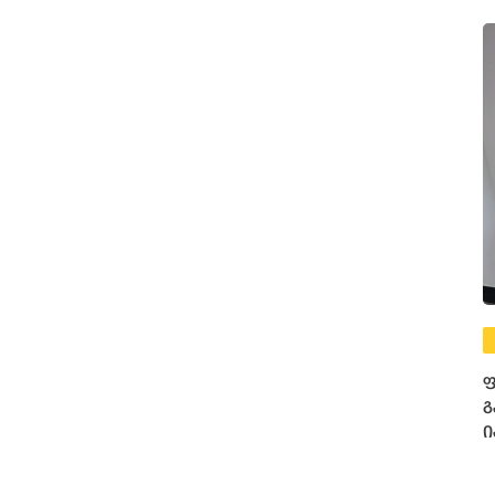
ფ
გ
ი