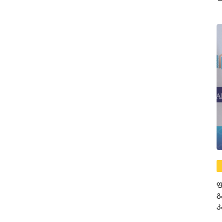
3
ფ
ფ
გ
კ