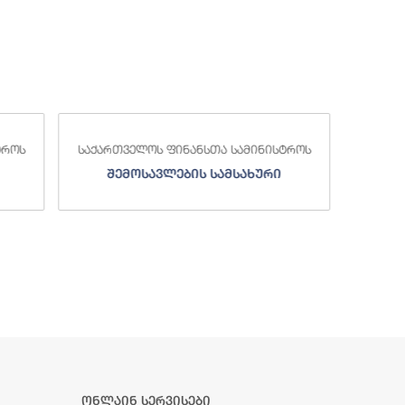
საქა
სტროს
საქართველოს ფინანსთა სამინისტროს
ი
სახელმწიფო ხაზინა
ა
ზე
ონლაინ სერვისები