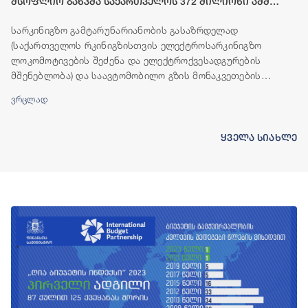
მსოფლიო ბანკმა საქართველოს 372 მილიონი აშშ
დოლარის ოდენობის ფინანსური რესურსი გამოუყო
სარკინიგზო გამტარუნარიანობის გასაზრდელად
(საქართველოს რკინიგზისთვის ელექტროსარკინიგზო
ლოკომოტივების შეძენა და ელექტროქვესადგურების
მშენებლობა) და საავტომობილო გზის მონაკვეთების
(ბადიაური-ჩალაუბანი-ბაკურციხე და გურჯაანი-თელავი)
ვრცლად
მშენებლობისთვის, მსოფლიო ბანკის ჯგუფი საქართველოს
ფინანსურ რესურსს გამოუყოფს.
ყველა სიახლე