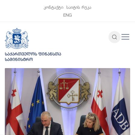
კონტაქტი
საიტის რუკა
ENG
საქართველოს ფინანსთა
სამინისტრო